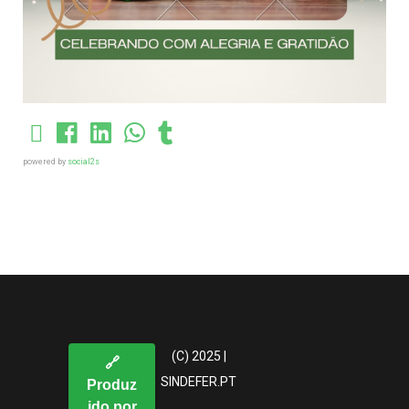
powered by
social2s
(C) 2025 |
🔗
SINDEFER.PT
Produz
ido por