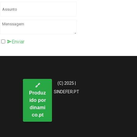
Enviar
(C) 2025 |
🔗
SINDEFER.PT
Produz
ido por
dinami
co.pt